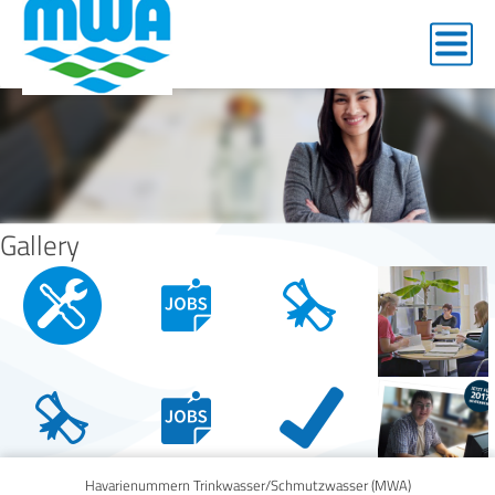
img-arbeit
Gallery
Havarienummern Trinkwasser/Schmutzwasser (MWA)