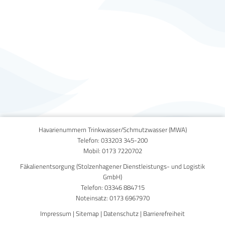
Published on
15. September 2025
Havarienummern Trinkwasser/Schmutzwasser (MWA)
Telefon:
033203 345-200
Mobil:
0173 7220702
Fäkalienentsorgung (Stolzenhagener Dienstleistungs- und Logistik
GmbH)
Telefon:
03346 884715
Noteinsatz:
0173 6967970
Impressum
|
Sitemap
|
Datenschutz
|
Barrierefreiheit