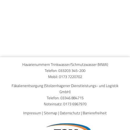
Published on
24. April 2026
Havarienummern Trinkwasser/Schmutzwasser (MWA)
Telefon:
033203 345-200
Mobil:
0173 7220702
Fäkalienentsorgung (Stolzenhagener Dienstleistungs- und Logistik
GmbH)
Telefon:
03346 884715
Noteinsatz:
0173 6967970
Impressum
|
Sitemap
|
Datenschutz
|
Barrierefreiheit