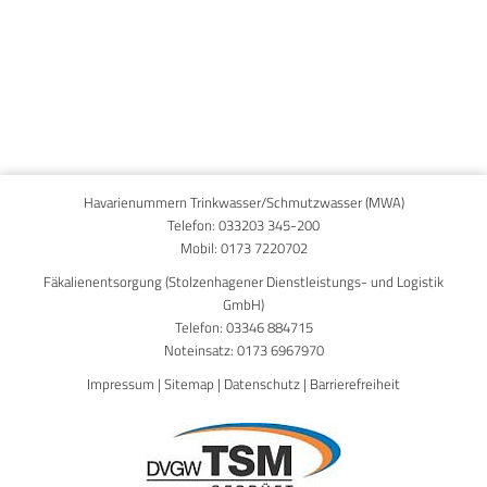
Published on
15. September 2025
Havarienummern Trinkwasser/Schmutzwasser (MWA)
Telefon:
033203 345-200
Mobil:
0173 7220702
Fäkalienentsorgung (Stolzenhagener Dienstleistungs- und Logistik
GmbH)
Telefon:
03346 884715
Noteinsatz:
0173 6967970
Impressum
|
Sitemap
|
Datenschutz
|
Barrierefreiheit