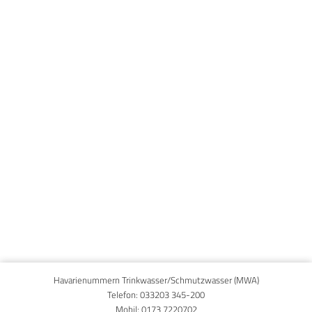
Published on
10. Juni 2021
Havarienummern Trinkwasser/Schmutzwasser (MWA)
Telefon:
033203 345-200
Mobil:
0173 7220702