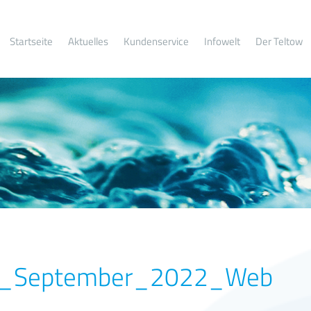
Startseite
Aktuelles
Kundenservice
Infowelt
Der Teltow
g_September_2022_Web