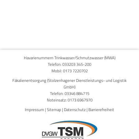
Published on
8. April 2024
Havarienummern Trinkwasser/Schmutzwasser (MWA)
Telefon:
033203 345-200
Mobil:
0173 7220702
Fäkalienentsorgung (Stolzenhagener Dienstleistungs- und Logistik
GmbH)
Telefon:
03346 884715
Noteinsatz:
0173 6967970
Impressum
|
Sitemap
|
Datenschutz
|
Barrierefreiheit