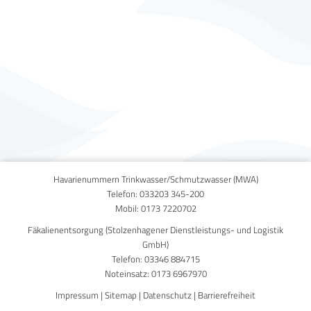
Published on
21. November 2019
Havarienummern Trinkwasser/Schmutzwasser (MWA)
Telefon:
033203 345-200
Mobil:
0173 7220702
Fäkalienentsorgung (Stolzenhagener Dienstleistungs- und Logistik
GmbH)
Telefon:
03346 884715
Noteinsatz:
0173 6967970
Impressum
|
Sitemap
|
Datenschutz
|
Barrierefreiheit