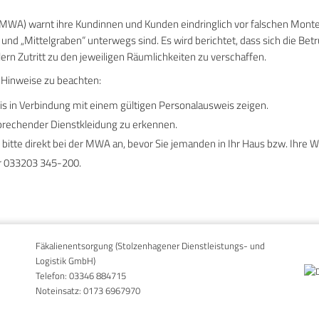
A) warnt ihre Kundinnen und Kunden eindringlich vor falschen Monteur
d „Mittelgraben“ unterwegs sind. Es wird berichtet, dass sich die Be
n Zutritt zu den jeweiligen Räumlichkeiten zu verschaffen.
Hinweise zu beachten:
is in Verbindung mit einem gültigen Personalausweis zeigen.
prechender Dienstkleidung zu erkennen.
 bitte direkt bei der MWA an, bevor Sie jemanden in Ihr Haus bzw. Ihre W
er 033203 345-200.
Fäkalienentsorgung (Stolzenhagener Dienstleistungs- und
Logistik GmbH)
Telefon:
03346 884715
Noteinsatz:
0173 6967970