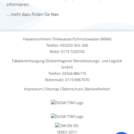
informieren.
… mehr dazu finden Sie
hier
.
zur Übersicht zurück »
Havarienummern Trinkwasser/Schmutzwasser (MWA)
Telefon:
033203 345-200
Mobil:
0173 7220702
Fäkalienentsorgung (Stolzenhagener Dienstleistungs- und Logistik
GmbH)
Telefon:
03346 884715
Noteinsatz:
0173 6967970
Impressum
|
Sitemap
|
Datenschutz
|
Barrierefreiheit