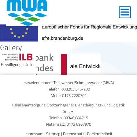
EFRE Logo_rechts_web_rgb
Gallery
Bewilligungsstelle
Havarienummern Trinkwasser/Schmutzwasser (MWA)
Telefon:
033203 345-200
Mobil:
0173 7220702
Fäkalienentsorgung (Stolzenhagener Dienstleistungs- und Logistik
GmbH)
Telefon:
03346 884715
Noteinsatz:
0173 6967970
Impressum
|
Sitemap
|
Datenschutz
|
Barrierefreiheit