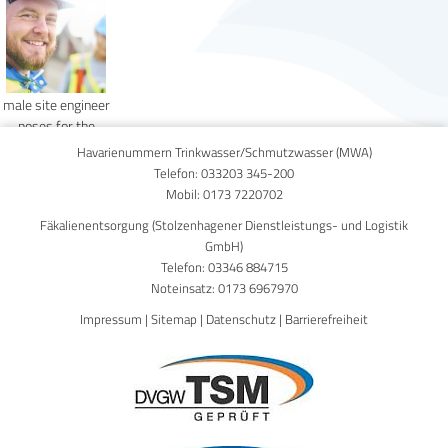
male site engineer
poses for the
camera
Havarienummern Trinkwasser/Schmutzwasser (MWA)
Telefon:
033203 345-200
Mobil:
0173 7220702
Fäkalienentsorgung (Stolzenhagener Dienstleistungs- und Logistik
GmbH)
Telefon:
03346 884715
Noteinsatz:
0173 6967970
Impressum
|
Sitemap
|
Datenschutz
|
Barrierefreiheit