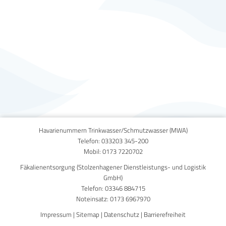
Published on
28. Januar 2026
Havarienummern Trinkwasser/Schmutzwasser (MWA)
Telefon:
033203 345-200
Mobil:
0173 7220702
Fäkalienentsorgung (Stolzenhagener Dienstleistungs- und Logistik
GmbH)
Telefon:
03346 884715
Noteinsatz:
0173 6967970
Impressum
|
Sitemap
|
Datenschutz
|
Barrierefreiheit