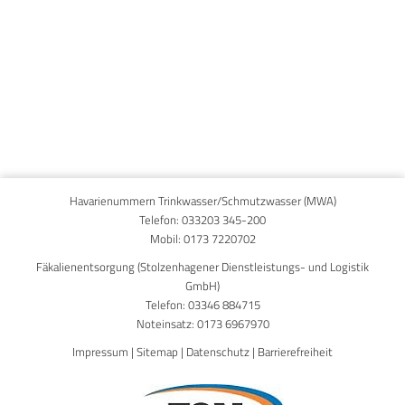
Published on
15. Januar 2026
Havarienummern Trinkwasser/Schmutzwasser (MWA)
Telefon:
033203 345-200
Mobil:
0173 7220702
Fäkalienentsorgung (Stolzenhagener Dienstleistungs- und Logistik
GmbH)
Telefon:
03346 884715
Noteinsatz:
0173 6967970
Impressum
|
Sitemap
|
Datenschutz
|
Barrierefreiheit