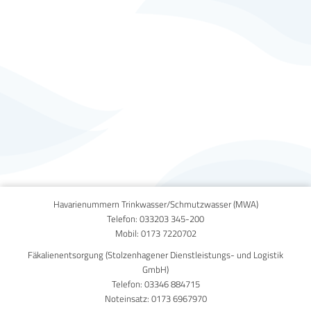
Published on
10. Juni 2021
Havarienummern Trinkwasser/Schmutzwasser (MWA)
Telefon:
033203 345-200
Mobil:
0173 7220702
Fäkalienentsorgung (Stolzenhagener Dienstleistungs- und Logistik
GmbH)
Telefon:
03346 884715
Noteinsatz:
0173 6967970