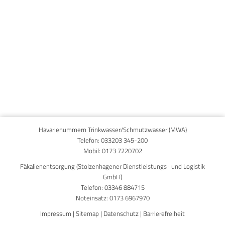
Published on
6. November 2025
Havarienummern Trinkwasser/Schmutzwasser (MWA)
Telefon:
033203 345-200
Mobil:
0173 7220702
Fäkalienentsorgung (Stolzenhagener Dienstleistungs- und Logistik
GmbH)
Telefon:
03346 884715
Noteinsatz:
0173 6967970
Impressum
|
Sitemap
|
Datenschutz
|
Barrierefreiheit