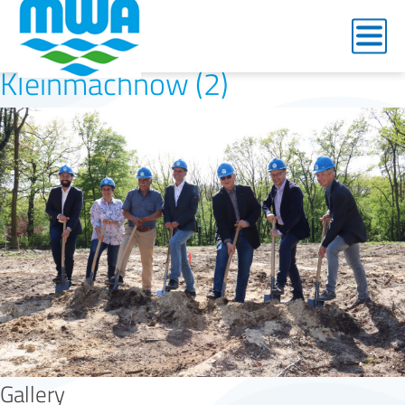
Honeyview_2023-05-
10_Spatenstich Wasserwerk
Kleinmachnow (2)
Gallery