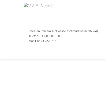
Honeyview_2023-05-10_Spate
Gallery
Havarienummern Trinkwasser/Schmutzwasser (MWA)
Telefon:
033203 345-200
Mobil:
0173 7220702