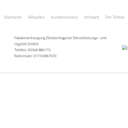
nstich Wasserwerk Kleinmac
Startseite
Aktuelles
Kundenservice
Infowelt
Der Teltow
Fäkalienentsorgung (Stolzenhagener Dienstleistungs- und
Logistik GmbH)
Telefon:
03346 884715
Noteinsatz:
0173 6967970