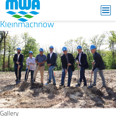
Honeyview_2023-05-
10_Spatenstich Wasserwerk
Kleinmachnow
Gallery