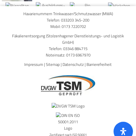
Havarienummern Trinkwasser/Schmutzwasser (MWA)
Telefon:
033203 345-200
Mobil:
0173 7220702
Fäkalienentsorgung (Stolzenhagener Dienstleistungs- und Logistik
GmbH)
Telefon:
03346 884715
Noteinsatz:
0173 6967970
Impressum
|
Sitemap
|
Datenschutz
|
Barrierefreiheit
Zertifiziert nach ISO 50001