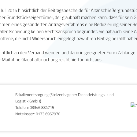
Juli 2015 hinsichtlich der Beitragsbescheide für Altanschließergrundst
der Grundstückseigentümer, der glaubhaft machen kann, dass für sein G
hmen eines gesonderten Antragsverfahrens eine Reduzierung seiner Bei
elfallentscheidung keinen Rechtsanspruch begründet. Sie hat auch keine 
ffene, die nicht Widerspruch eingelegt bzw. ihren Beitrag bezahlt haben
chriftlich an den Verband wenden und darin in geeigneter Form Zahlung
-Mail ohne Glaubhaftmachung reicht hierfür nicht aus.
Fäkalienentsorgung (Stolzenhagener Dienstleistungs- und
Logistik GmbH)
Telefon:
03346 884715
Noteinsatz:
0173 6967970